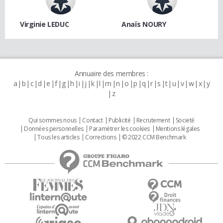
Virginie LEDUC
Anaïs NOURY
Annuaire des membres :
a
b
c
d
e
f
g
h
i
j
k
l
m
n
o
p
q
r
s
t
u
v
w
x
y
z
Qui sommes nous
Contact
Publicité
Recrutement
Societé
Données personnelles
Paramétrer les cookies
Mentions légales
Tous les articles
Corrections
© 2022 CCM Benchmark