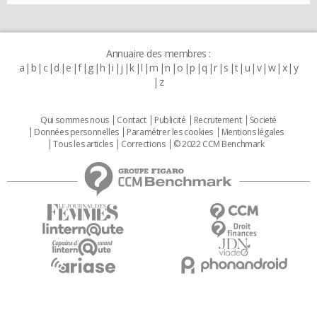
Annuaire des membres :
a
b
c
d
e
f
g
h
i
j
k
l
m
n
o
p
q
r
s
t
u
v
w
x
y
z
Qui sommes nous
Contact
Publicité
Recrutement
Societé
Données personnelles
Paramétrer les cookies
Mentions légales
Tous les articles
Corrections
© 2022 CCM Benchmark