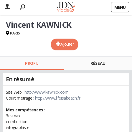
MENU
Vincent KAWNICK
PARIS
Ajouter
PROFIL
RÉSEAU
En résumé
Site Web :
http://www.kawnick.com
Court metrage :
http://www.lifeisabeach.fr
Mes compétences :
3dsmax
combustion
infographiste