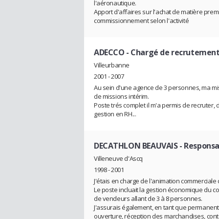
l'aéronautique.
Apport d'affaires sur l'achat de matière pre
commissionnement selon l'activité
ADECCO
- Chargé de recrutemen
Villeurbanne
2001 - 2007
Au sein d'une agence de 3 personnes, ma mis
de missions intérim.
Poste trés complet il m'a permis de recruter
gestion en RH...
DECATHLON BEAUVAIS
- Responsa
Villeneuve d'Ascq
1998 - 2001
J'étais en charge de l'animation commerciale
Le poste incluait la gestion économique du c
de vendeurs allant de 3 à 8 personnes.
J'assurais également, en tant que permanen
ouverture, réception des marchandises, contrôl