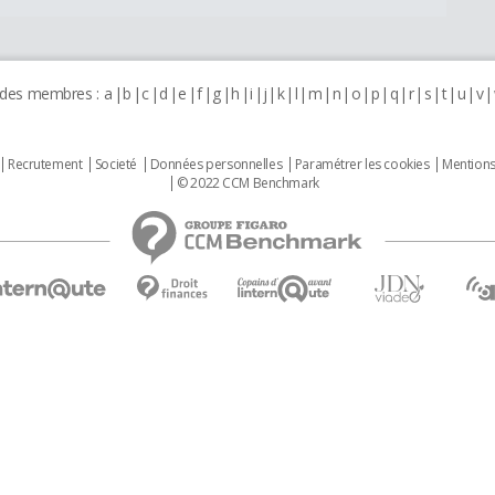
 des membres :
a
b
c
d
e
f
g
h
i
j
k
l
m
n
o
p
q
r
s
t
u
v
Recrutement
Societé
Données personnelles
Paramétrer les cookies
Mentions
© 2022 CCM Benchmark