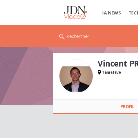
IA NEWS
TEC
Rechercher
Vincent 
Tamatave
Vincent PROVENCE
PROFIL