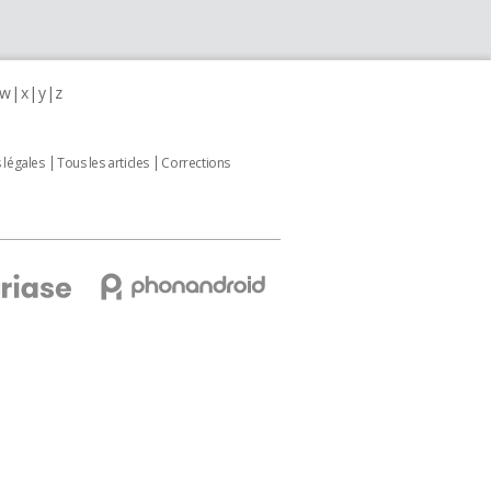
w
x
y
z
 légales
Tous les articles
Corrections