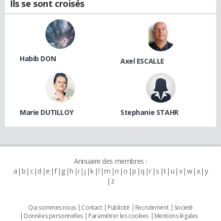
Ils se sont croisés
Habib DON
Axel ESCALLE
Marie DUTILLOY
Stephanie STAHR
Annuaire des membres :
a
b
c
d
e
f
g
h
i
j
k
l
m
n
o
p
q
r
s
t
u
v
w
x
y
z
Qui sommes nous
Contact
Publicité
Recrutement
Societé
Données personnelles
Paramétrer les cookies
Mentions légales