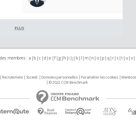
PLUS
 des membres :
a
b
c
d
e
f
g
h
i
j
k
l
m
n
o
p
q
r
s
t
u
v
Recrutement
Societé
Données personnelles
Paramétrer les cookies
Mentions
© 2022 CCM Benchmark