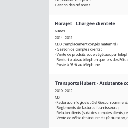
Gestion des créances
Florajet
- Chargée clientèle
Nimes
2014 - 2015
CDD (remplacement congés maternité)
- Gestion de comptes clients ;
- Vente de produits et de végétaux par télép
- Renfort plateau téléphonique lors des Fêtes
- Poste à 95 % au téléphone
Transports Hubert
- Assistante 
2010 - 2012
CDI
- Facturation (logiciels : Ciel Gestion commer
- Règlements de factures fournisseurs ;
- Relation clients (suivi des comptes clients, re
- Vente de véhicules industriels (facturation, 