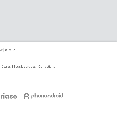
w
x
y
z
 légales
Tous les articles
Corrections