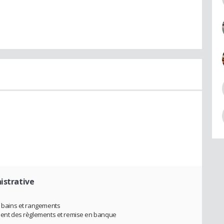
istrative
de bains et rangements
rement des règlements et remise en banque