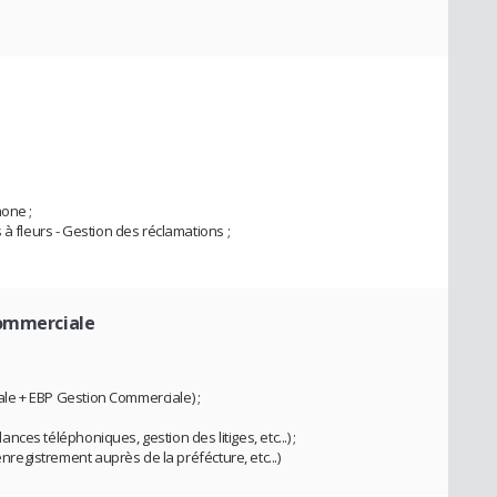
hone ;
 à fleurs - Gestion des réclamations ;
commerciale
ciale + EBP Gestion Commerciale) ;
lances téléphoniques, gestion des litiges, etc...) ;
enregistrement auprès de la préfécture, etc...)