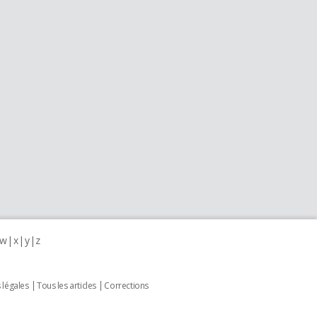
w
x
y
z
 légales
Tous les articles
Corrections