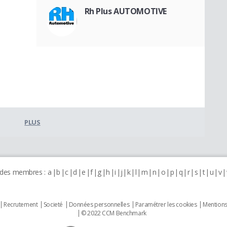
Rh Plus AUTOMOTIVE
PLUS
 des membres :
a
b
c
d
e
f
g
h
i
j
k
l
m
n
o
p
q
r
s
t
u
v
Recrutement
Societé
Données personnelles
Paramétrer les cookies
Mentions
© 2022 CCM Benchmark