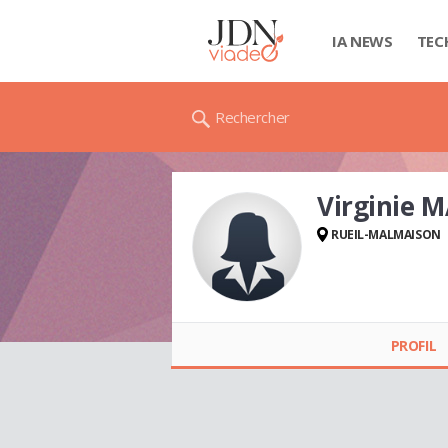
IA NEWS
TEC
Rechercher
Virginie 
RUEIL-MALMAISON
Virginie MACHAULT
PROFIL