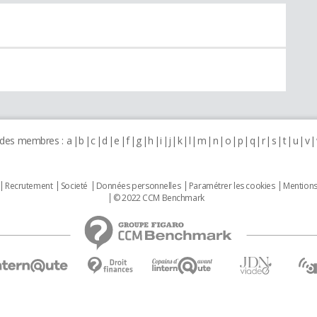
 des membres :
a
b
c
d
e
f
g
h
i
j
k
l
m
n
o
p
q
r
s
t
u
v
Recrutement
Societé
Données personnelles
Paramétrer les cookies
Mentions
© 2022 CCM Benchmark