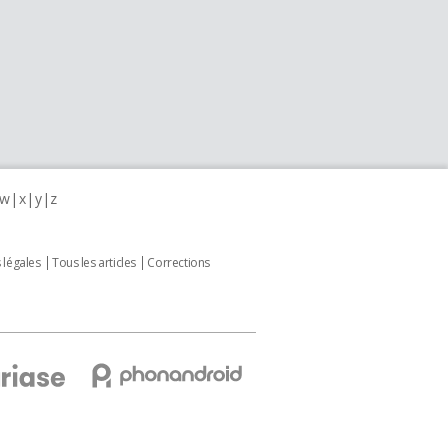
w
x
y
z
 légales
Tous les articles
Corrections