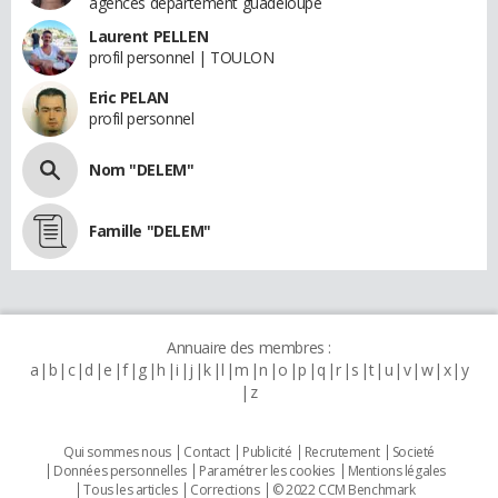
agences département guadeloupe
Laurent PELLEN
profil personnel | TOULON
Eric PELAN
profil personnel
Nom "DELEM"
Famille "DELEM"
Annuaire des membres :
a
b
c
d
e
f
g
h
i
j
k
l
m
n
o
p
q
r
s
t
u
v
w
x
y
z
Qui sommes nous
Contact
Publicité
Recrutement
Societé
Données personnelles
Paramétrer les cookies
Mentions légales
Tous les articles
Corrections
© 2022 CCM Benchmark