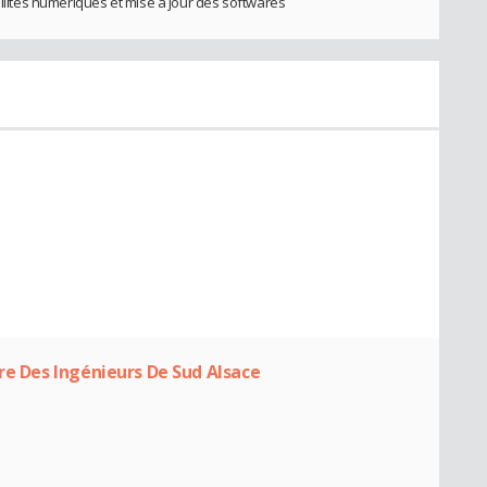
ellites numériques et mise à jour des softwares
re Des Ingénieurs De Sud Alsace