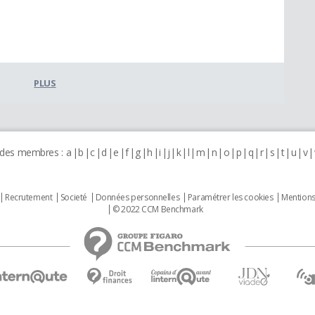
PLUS
 des membres :
a
b
c
d
e
f
g
h
i
j
k
l
m
n
o
p
q
r
s
t
u
v
Recrutement
Societé
Données personnelles
Paramétrer les cookies
Mentions
© 2022 CCM Benchmark