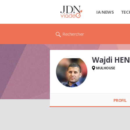
IA NEWS
TEC
Rechercher
Wajdi HEN
MULHOUSE
Wajdi HENI
PROFIL