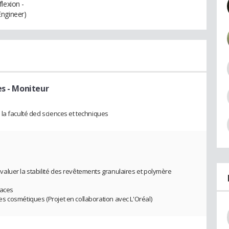
lexion -
Engineer)
es
- Moniteur
la faculté ded sciences et techniques
aluer la stabilité des revêtements granulaires et polymère
faces
s cosmétiques (Projet en collaboration avec L'Oréal)