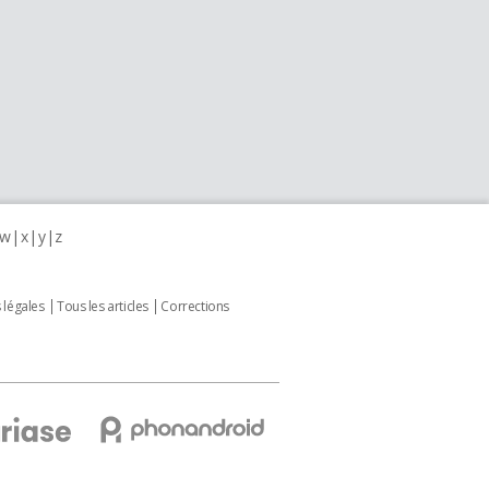
w
x
y
z
 légales
Tous les articles
Corrections