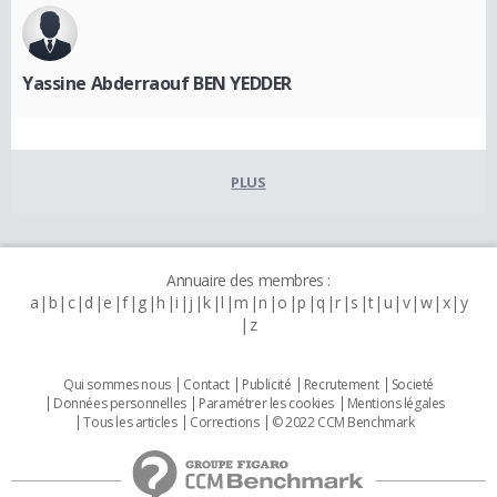
Yassine Abderraouf BEN YEDDER
PLUS
Annuaire des membres :
a
b
c
d
e
f
g
h
i
j
k
l
m
n
o
p
q
r
s
t
u
v
w
x
y
z
Qui sommes nous
Contact
Publicité
Recrutement
Societé
Données personnelles
Paramétrer les cookies
Mentions légales
Tous les articles
Corrections
© 2022 CCM Benchmark