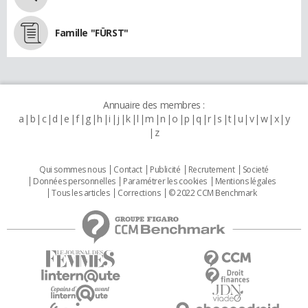
Famille "FÜRST"
Annuaire des membres :
a
b
c
d
e
f
g
h
i
j
k
l
m
n
o
p
q
r
s
t
u
v
w
x
y
z
Qui sommes nous
Contact
Publicité
Recrutement
Societé
Données personnelles
Paramétrer les cookies
Mentions légales
Tous les articles
Corrections
© 2022 CCM Benchmark