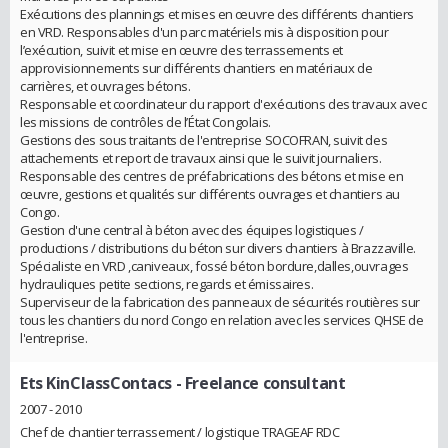
Exécutions des plannings et mises en œuvre des différents chantiers
en VRD. Responsables d'un parc matériels mis à disposition pour
l’exécution, suivit et mise en œuvre des terrassements et
approvisionnements sur différents chantiers en matériaux de
carrières, et ouvrages bétons.
Responsable et coordinateur du rapport d'exécutions des travaux avec
les missions de contrôles de l’État Congolais.
Gestions des sous traitants de l'entreprise SOCOFRAN, suivit des
attachements et report de travaux ainsi que le suivit journaliers.
Responsable des centres de préfabrications des bétons et mise en
œuvre, gestions et qualités sur différents ouvrages et chantiers au
Congo.
Gestion d'une central à béton avec des équipes logistiques /
productions / distributions du béton sur divers chantiers à Brazzaville.
Spécialiste en VRD ,caniveaux, fossé béton bordure,dalles,ouvrages
hydrauliques petite sections, regards et émissaires.
Superviseur de la fabrication des panneaux de sécurités routières sur
tous les chantiers du nord Congo en relation avec les services QHSE de
l'entreprise.
Ets KinClassContacs
- Freelance consultant
2007 - 2010
Chef de chantier terrassement / logistique TRAGEAF RDC