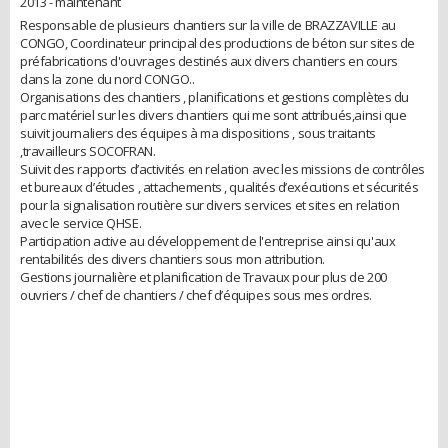
2013 - maintenant
Responsable de plusieurs chantiers sur la ville de BRAZZAVILLE au
CONGO, Coordinateur principal des productions de béton sur sites de
préfabrications d'ouvrages destinés aux divers chantiers en cours
dans la zone du nord CONGO..
Organisations des chantiers , planifications et gestions complètes du
parc matériel sur les divers chantiers qui me sont attribués,ainsi que
suivit journaliers des équipes à ma dispositions , sous traitants
,travailleurs SOCOFRAN.
Suivit des rapports d’activités en relation avec les missions de contrôles
et bureaux d’études , attachements , qualités d’exécutions et sécurités
pour la signalisation routière sur divers services et sites en relation
avec le service QHSE.
Participation active au développement de l'entreprise ainsi qu'aux
rentabilités des divers chantiers sous mon attribution.
Gestions journalière et planification de Travaux pour plus de 200
ouvriers / chef de chantiers / chef d’équipes sous mes ordres.