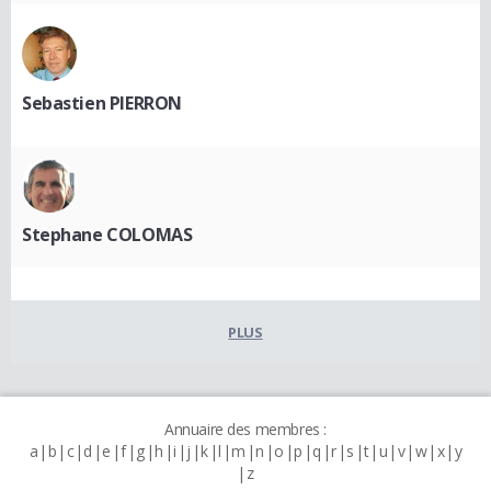
Sebastien PIERRON
Stephane COLOMAS
PLUS
Annuaire des membres :
a
b
c
d
e
f
g
h
i
j
k
l
m
n
o
p
q
r
s
t
u
v
w
x
y
z