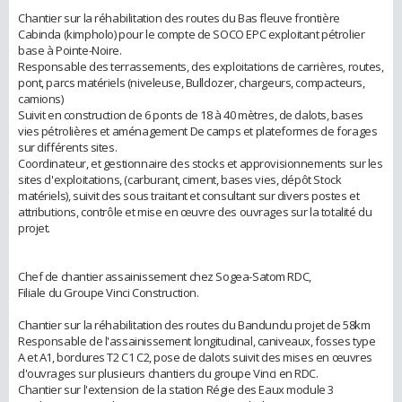
Chantier sur la réhabilitation des routes du Bas fleuve frontière
Cabinda (kimpholo) pour le compte de SOCO EPC exploitant pétrolier
base à Pointe-Noire.
Responsable des terrassements, des exploitations de carrières, routes,
pont, parcs matériels (niveleuse, Bulldozer, chargeurs, compacteurs,
camions)
Suivit en construction de 6 ponts de 18 à 40 mètres, de dalots, bases
vies pétrolières et aménagement De camps et plateformes de forages
sur différents sites.
Coordinateur, et gestionnaire des stocks et approvisionnements sur les
sites d'exploitations, (carburant, ciment, bases vies, dépôt Stock
matériels), suivit des sous traitant et consultant sur divers postes et
attributions, contrôle et mise en œuvre des ouvrages sur la totalité du
projet.
Chef de chantier assainissement chez Sogea-Satom RDC,
Filiale du Groupe Vinci Construction.
Chantier sur la réhabilitation des routes du Bandundu projet de 58km
Responsable de l'assainissement longitudinal, caniveaux, fosses type
A et A1, bordures T2 C1 C2, pose de dalots suivit des mises en œuvres
d'ouvrages sur plusieurs chantiers du groupe Vinci en RDC.
Chantier sur l'extension de la station Régie des Eaux module 3