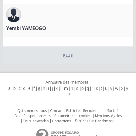
Yembi YAMEOGO
PLUS
Annuaire des membres :
a
b
c
d
e
f
g
h
i
j
k
l
m
n
o
p
q
r
s
t
u
v
w
x
y
z
Qui sommes nous
Contact
Publicité
Recrutement
Societé
Données personnelles
Paramétrer les cookies
Mentions légales
Tous les articles
Corrections
© 2022 CCM Benchmark