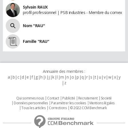
Sylvain RAUX
profil professionnel | PSB industries - Membre du comex
Nom "RAU"
Famille "RAU"
Annuaire des membres :
a
b
c
d
e
f
g
h
i
j
k
l
m
n
o
p
q
r
s
t
u
v
w
x
y
z
Qui sommes nous
Contact
Publicité
Recrutement
Societé
Données personnelles
Paramétrer les cookies
Mentions légales
Tous les articles
Corrections
© 2022 CCM Benchmark