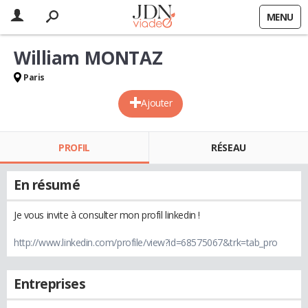
MENU
William MONTAZ
Paris
Ajouter
PROFIL
RÉSEAU
En résumé
Je vous invite à consulter mon profil linkedin !
http://www.linkedin.com/profile/view?id=68575067&trk=tab_pro
Entreprises