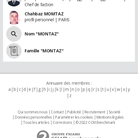
Chef de faction
Chahbaz MOMTAZ
profil personnel | PARIS
Nom "MONTAZ"
Famille "MONTAZ"
Annuaire des membres :
a
b
c
d
e
f
g
h
i
j
k
l
m
n
o
p
q
r
s
t
u
v
w
x
y
z
Qui sommes nous
Contact
Publicité
Recrutement
Societé
Données personnelles
Paramétrer les cookies
Mentions légales
Tous les articles
Corrections
© 2022 CCM Benchmark