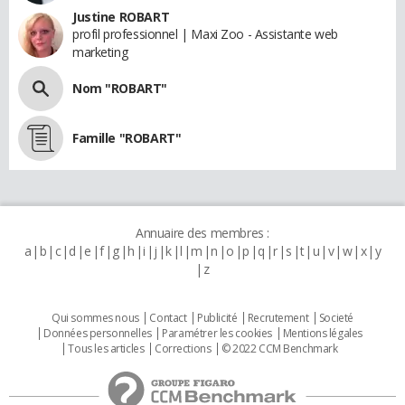
Justine ROBART
profil professionnel | Maxi Zoo - Assistante web
marketing
Nom "ROBART"
Famille "ROBART"
Annuaire des membres :
a
b
c
d
e
f
g
h
i
j
k
l
m
n
o
p
q
r
s
t
u
v
w
x
y
z
Qui sommes nous
Contact
Publicité
Recrutement
Societé
Données personnelles
Paramétrer les cookies
Mentions légales
Tous les articles
Corrections
© 2022 CCM Benchmark