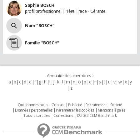
Sophie BOSCH
profil professionnel | 1ère Trace - Gérante
Nom "BOSCH"
Famille "BOSCH"
Annuaire des membres :
a
b
c
d
e
f
g
h
i
j
k
l
m
n
o
p
q
r
s
t
u
v
w
x
y
z
Qui sommes nous
Contact
Publicité
Recrutement
Societé
Données personnelles
Paramétrer les cookies
Mentions légales
Tous les articles
Corrections
© 2022 CCM Benchmark