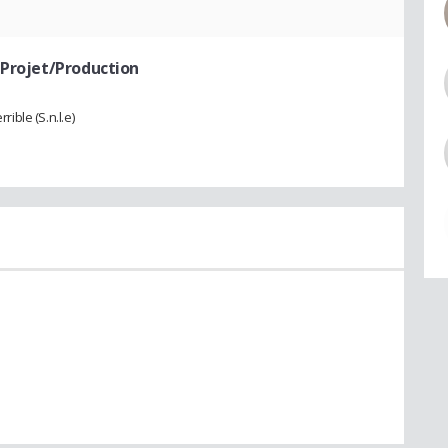
 Projet/Production
rible (S.n.l.e)