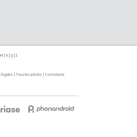
w
x
y
z
 légales
Tous les articles
Corrections