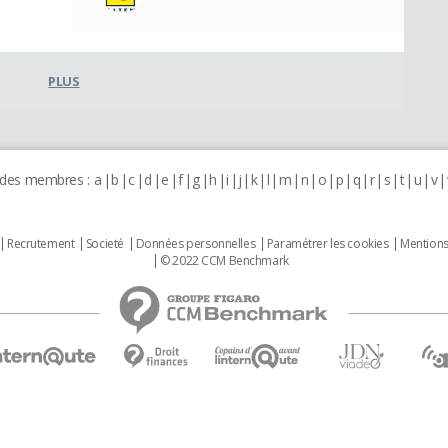
PLUS
 des membres :
a
b
c
d
e
f
g
h
i
j
k
l
m
n
o
p
q
r
s
t
u
v
Recrutement
Societé
Données personnelles
Paramétrer les cookies
Mentions
© 2022 CCM Benchmark