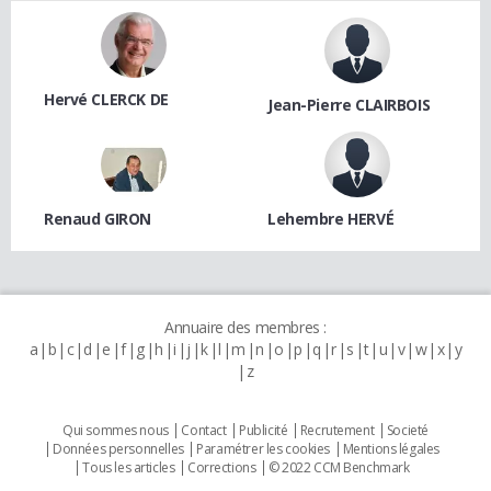
Hervé CLERCK DE
Jean-Pierre CLAIRBOIS
Renaud GIRON
Lehembre HERVÉ
Annuaire des membres :
a
b
c
d
e
f
g
h
i
j
k
l
m
n
o
p
q
r
s
t
u
v
w
x
y
z
Qui sommes nous
Contact
Publicité
Recrutement
Societé
Données personnelles
Paramétrer les cookies
Mentions légales
Tous les articles
Corrections
© 2022 CCM Benchmark