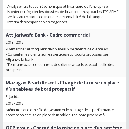
- Analyser la situation économique et financière de l’entreprise
- Monter et négocier les dossiers de financements pour les TPE / PME
- Veillez aux notions de risque et de rentabilité de la banque
- Intérim des responsables d’agences
Attijariwafa Bank
- Cadre commercial
2013 - 2015
- Démarcher et conquérir de nouveaux segments de clientèles
- Conseiller les clients sur les services et produits proposés par
Attijariwafa bank
- Tenir une base de données des clients actuels et établir celle des
prospects
Mazagan Beach Resort
- Chargé de la mise en place
d'un tableau de bord prospectif
El Jadida
2013 - 2013
Mémoire : « Le contrôle de gestion et le pilotage de la performance :
conception et mise en place d'un tableau de bord prospectif»
OCP group
- Chargé de la mise en place d’un système