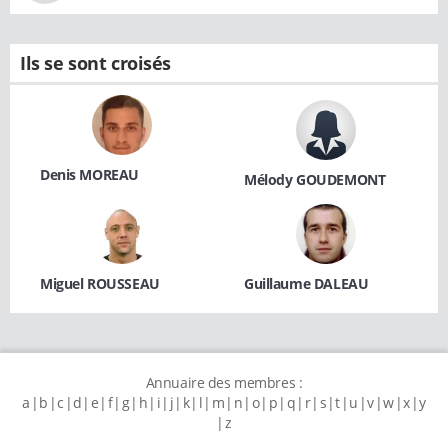
Ils se sont croisés
Denis MOREAU
Mélody GOUDEMONT
Miguel ROUSSEAU
Guillaume DALEAU
Annuaire des membres :
a
b
c
d
e
f
g
h
i
j
k
l
m
n
o
p
q
r
s
t
u
v
w
x
y
z