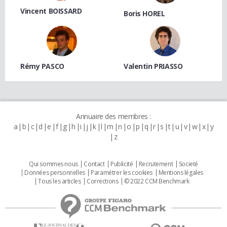
Vincent BOISSARD
Boris HOREL
Rémy PASCO
Valentin PRIASSO
Annuaire des membres :
a
b
c
d
e
f
g
h
i
j
k
l
m
n
o
p
q
r
s
t
u
v
w
x
y
z
Qui sommes nous
Contact
Publicité
Recrutement
Societé
Données personnelles
Paramétrer les cookies
Mentions légales
Tous les articles
Corrections
© 2022 CCM Benchmark