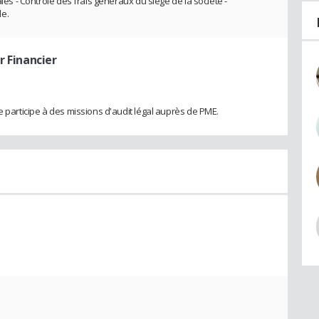
ales - Contrôle des frais généraux du siège de la société -
le.
r Financier
e participe à des missions d'audit légal auprès de PME.