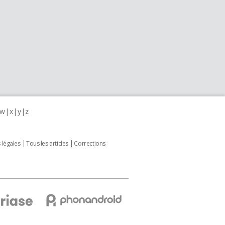
w
x
y
z
 légales
Tous les articles
Corrections