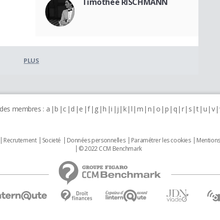
Timothée RISCHMANN
PLUS
 des membres :
a
b
c
d
e
f
g
h
i
j
k
l
m
n
o
p
q
r
s
t
u
v
Recrutement
Societé
Données personnelles
Paramétrer les cookies
Mentions
© 2022 CCM Benchmark