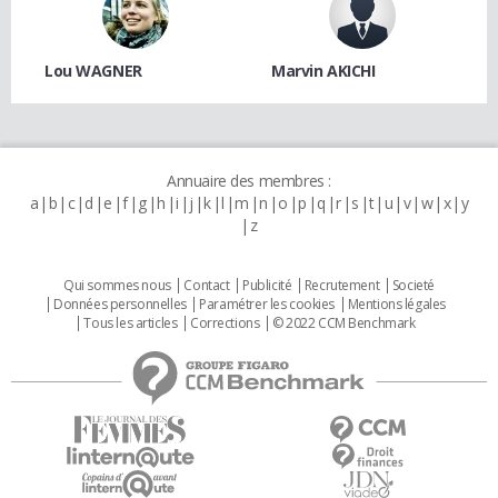
Lou WAGNER
Marvin AKICHI
Annuaire des membres :
a
b
c
d
e
f
g
h
i
j
k
l
m
n
o
p
q
r
s
t
u
v
w
x
y
z
Qui sommes nous
Contact
Publicité
Recrutement
Societé
Données personnelles
Paramétrer les cookies
Mentions légales
Tous les articles
Corrections
© 2022 CCM Benchmark