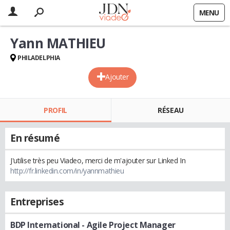
MENU
Yann MATHIEU
PHILADELPHIA
Ajouter
PROFIL
RÉSEAU
En résumé
J'utilise très peu Viadeo, merci de m'ajouter sur Linked In
http://fr.linkedin.com/in/yannmathieu
Entreprises
BDP International
- Agile Project Manager