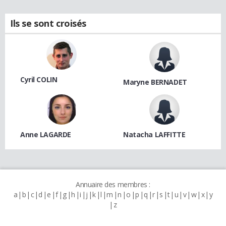
Ils se sont croisés
Cyril COLIN
Maryne BERNADET
Anne LAGARDE
Natacha LAFFITTE
Annuaire des membres :
a
b
c
d
e
f
g
h
i
j
k
l
m
n
o
p
q
r
s
t
u
v
w
x
y
z