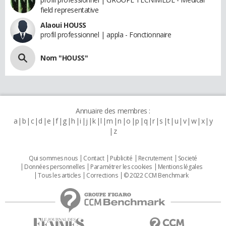
field representative
Alaoui HOUSS
profil professionnel | appla - Fonctionnaire
Nom "HOUSS"
Annuaire des membres :
a
b
c
d
e
f
g
h
i
j
k
l
m
n
o
p
q
r
s
t
u
v
w
x
y
z
Qui sommes nous
Contact
Publicité
Recrutement
Societé
Données personnelles
Paramétrer les cookies
Mentions légales
Tous les articles
Corrections
© 2022 CCM Benchmark