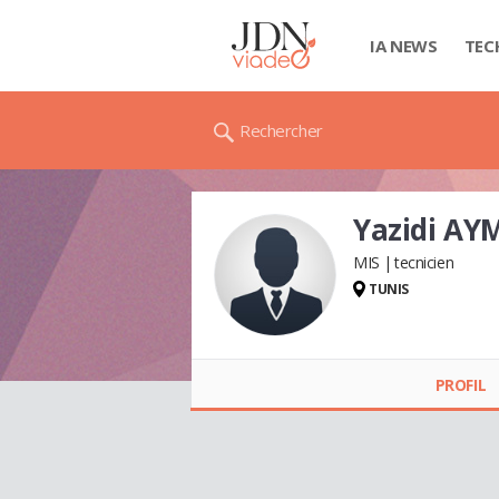
IA NEWS
TEC
Rechercher
Yazidi AY
MIS
tecnicien
TUNIS
Yazidi AYMEN
PROFIL