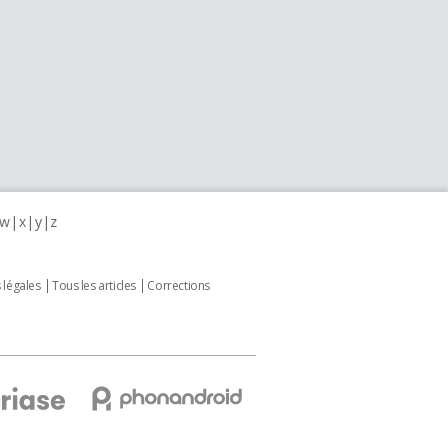
w
x
y
z
 légales
Tous les articles
Corrections