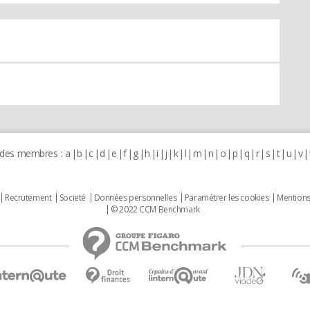
 des membres :
a
b
c
d
e
f
g
h
i
j
k
l
m
n
o
p
q
r
s
t
u
v
Recrutement
Societé
Données personnelles
Paramétrer les cookies
Mentions
© 2022 CCM Benchmark