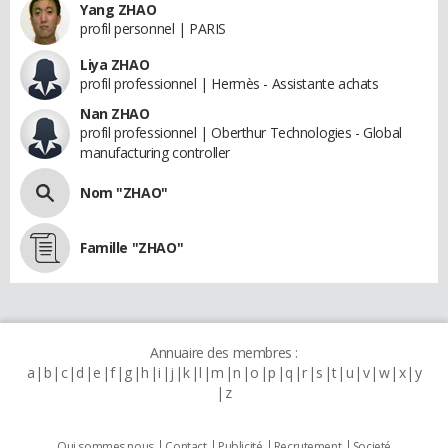
Yang ZHAO
profil personnel | PARIS
Liya ZHAO
profil professionnel | Hermès - Assistante achats
Nan ZHAO
profil professionnel | Oberthur Technologies - Global
manufacturing controller
Nom "ZHAO"
Famille "ZHAO"
Annuaire des membres :
a
b
c
d
e
f
g
h
i
j
k
l
m
n
o
p
q
r
s
t
u
v
w
x
y
z
Qui sommes nous
Contact
Publicité
Recrutement
Societé