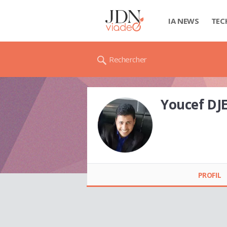
IA NEWS
TEC
Rechercher
Youcef DJE
Youcef DJERIRI
PROFIL