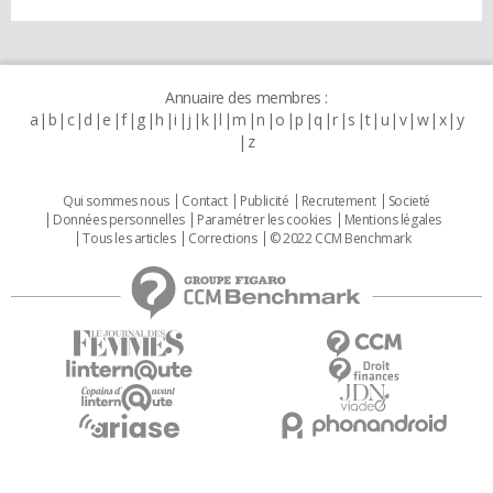
Annuaire des membres :
a
b
c
d
e
f
g
h
i
j
k
l
m
n
o
p
q
r
s
t
u
v
w
x
y
z
Qui sommes nous
Contact
Publicité
Recrutement
Societé
Données personnelles
Paramétrer les cookies
Mentions légales
Tous les articles
Corrections
© 2022 CCM Benchmark