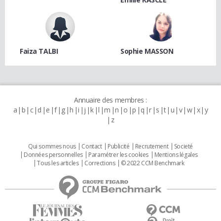
Faiza TALBI
Sophie MASSON
Annuaire des membres :
a
b
c
d
e
f
g
h
i
j
k
l
m
n
o
p
q
r
s
t
u
v
w
x
y
z
Qui sommes nous
Contact
Publicité
Recrutement
Societé
Données personnelles
Paramétrer les cookies
Mentions légales
Tous les articles
Corrections
© 2022 CCM Benchmark