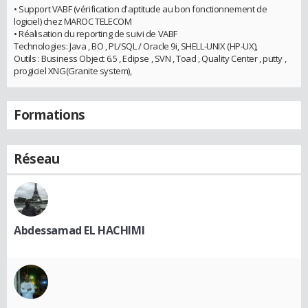
• Support VABF (vérification d'aptitude au bon fonctionnement de
logiciel) chez MAROC TELECOM
• Réalisation du reporting de suivi de VABF
Technologies: Java , BO , PL/SQL / Oracle 9i, SHELL-UNIX (HP-UX),
Outils : Business Object 6.5 , Eclipse , SVN , Toad , Quality Center , putty ,
progiciel XNG(Granite system),
Formations
Réseau
Abdessamad EL HACHIMI