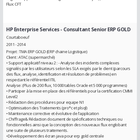
Flux: CFT
HP Enterprise Services
- Consultant Senior ERP GOLD
Courtaboeuf
2011 - 2014
Projet : TMA ERP GOLD (ERP chaine Logistique)
Client : ATAC (supermarché)
• Support applicatif niveau 2 : - Analyse des incidents complexes
signalés par les utilisateurs selon les SLA exigés par le client (parcours
des flux, analyse, identification et résolution de problèmes) en
respectant le référentiel ITIL
Analyse: (Plus de 200 flux, 10 000 tables Oracle et 5 000 programmes)
• Participer à la mise en place des référentiels pour la certification CMMI
Level2
• Rédaction des procédures pour equipe N1
• Optimisation des Traitements (pro*c et plsql)
• Maintenance corrective et évolutive de l’application
• Chiffrage& Rédaction document de spécifications techniques ou
fonctionnelles ainsi que la conception des nouveaux flux englobant
une suite de plusieurs traitements.
•Développement des écran java pour erp gold centrale