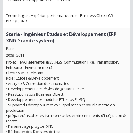
Technologies : Hypérion performance suite, Business Object 6.5,
PL/SQL, UNIX
Steria
- Ingénieur Etudes et Développement (ERP
XNG Granite system)
Paris
2008 - 2011
Projet : TMA Référentiel (BSS, NSS, Commutation Fixe, Transmission,
Entreprise, Environnement)
Client : Maroc Telecom
Rôle : Etudes & Développement
• Analyse & Correction des anomalies
• Développement des règles de gestion métier
• Restitution sous Business Object.
• Développement des modules ETL sous PL/SQL
• Support du client pour recevoir l'application et pour la mettre en
production
• préparer/installer les livraison sur les environnements d'intégration &
recette
• Paramétrage progiciel XNG
• Rédaction des Dossiers de tests