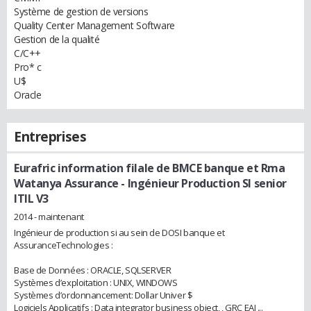
Système de gestion de versions
Quality Center Management Software
Gestion de la qualité
C/C++
Pro* c
U$
Oracle
Entreprises
Eurafric information filale de BMCE banque et Rma
Watanya Assurance
- Ingénieur Production SI senior
ITIL V3
2014 - maintenant
Ingénieur de production si au sein de DOSI banque et
AssuranceTechnologies :
Base de Données : ORACLE, SQLSERVER
Systèmes d’exploitation : UNIX, WINDOWS
Systèmes d’ordonnancement: Dollar Univer $
Logiciels Applicatifs : Data integrator business object, , GRC EAI ...