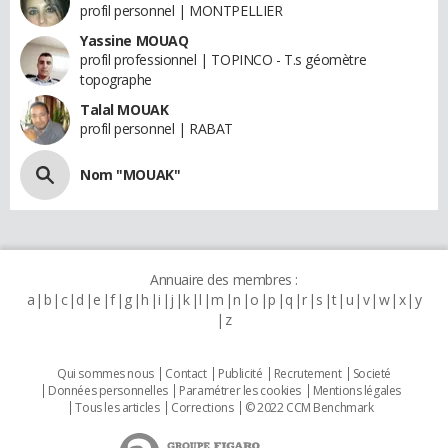
profil personnel | MONTPELLIER
Yassine MOUAQ
profil professionnel | TOPINCO - T.s géomètre
topographe
Talal MOUAK
profil personnel | RABAT
Nom "MOUAK"
Annuaire des membres :
a
b
c
d
e
f
g
h
i
j
k
l
m
n
o
p
q
r
s
t
u
v
w
x
y
z
Qui sommes nous
Contact
Publicité
Recrutement
Societé
Données personnelles
Paramétrer les cookies
Mentions légales
Tous les articles
Corrections
© 2022 CCM Benchmark