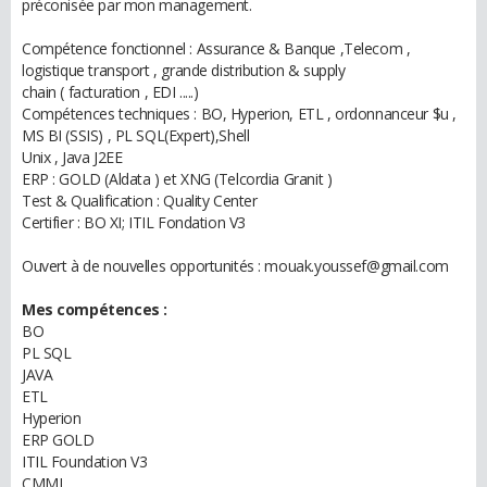
préconisée par mon management.
Compétence fonctionnel : Assurance & Banque ,Telecom ,
logistique transport , grande distribution & supply
chain ( facturation , EDI .....)
Compétences techniques : BO, Hyperion, ETL , ordonnanceur $u ,
MS BI (SSIS) , PL SQL(Expert),Shell
Unix , Java J2EE
ERP : GOLD (Aldata ) et XNG (Telcordia Granit )
Test & Qualification : Quality Center
Certifier : BO XI; ITIL Fondation V3
Ouvert à de nouvelles opportunités : mouak.youssef@gmail.com
Mes compétences :
BO
PL SQL
JAVA
ETL
Hyperion
ERP GOLD
ITIL Foundation V3
CMMI