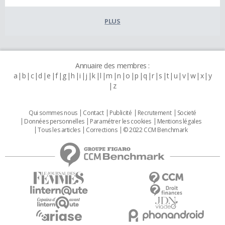
PLUS
Annuaire des membres :
a
b
c
d
e
f
g
h
i
j
k
l
m
n
o
p
q
r
s
t
u
v
w
x
y
z
Qui sommes nous
Contact
Publicité
Recrutement
Societé
Données personnelles
Paramétrer les cookies
Mentions légales
Tous les articles
Corrections
© 2022 CCM Benchmark