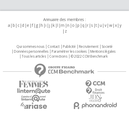
Annuaire des membres :
a
b
c
d
e
f
g
h
i
j
k
l
m
n
o
p
q
r
s
t
u
v
w
x
y
z
Qui sommes nous
Contact
Publicité
Recrutement
Societé
Données personnelles
Paramétrer les cookies
Mentions légales
Tous les articles
Corrections
© 2022 CCM Benchmark