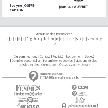
Evelyne JOUFFE-
Jean-Luc AUFFRET
CAPTON
Annuaire des membres :
a
b
c
d
e
f
g
h
i
j
k
l
m
n
o
p
q
r
s
t
u
v
w
x
y
z
Qui sommes nous
Contact
Publicité
Recrutement
Societé
Données personnelles
Paramétrer les cookies
Mentions légales
Tous les articles
Corrections
© 2022 CCM Benchmark