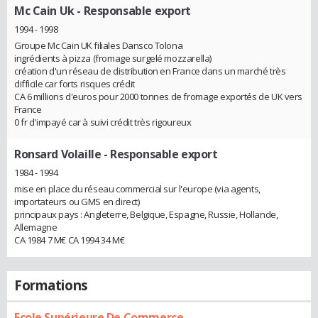
Mc Cain Uk
- Responsable export
1994 - 1998
Groupe Mc Cain UK filiales Dansco Tolona
ingrédients à pizza (fromage surgelé mozzarella)
création d'un réseau de distribution en France dans un marché très
difficile car forts risques crédit
CA 6 millions d'euros pour 2000 tonnes de fromage exportés de UK vers
France
0 fr d'impayé car à suivi crédit très rigoureux
Ronsard Volaille
- Responsable export
1984 - 1994
mise en place du réseau commercial sur l'europe (via agents,
importateurs ou GMS en direct)
principaux pays : Angleterre, Belgique, Espagne, Russie, Hollande,
Allemagne
CA 1984 7 M€ CA 1994 34 M€
Formations
Ecole Supérieure De Commerce