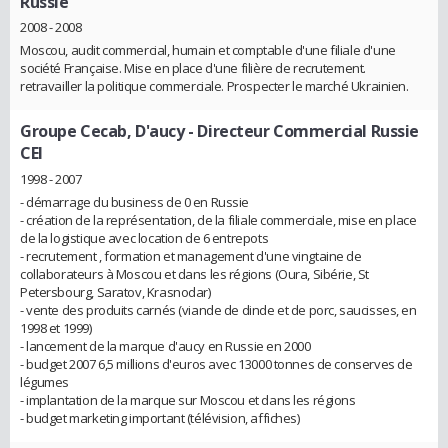
Russie
2008 - 2008
Moscou, audit commercial, humain et comptable d'une filiale d'une
société Française. Mise en place d'une filière de recrutement.
retravailler la politique commerciale. Prospecter le marché Ukrainien.
Groupe Cecab, D'aucy
- Directeur Commercial Russie
CEI
1998 - 2007
- démarrage du business de 0 en Russie
- création de la représentation, de la filiale commerciale, mise en place
de la logistique avec location de 6 entrepots
- recrutement , formation et management d'une vingtaine de
collaborateurs à Moscou et dans les régions (Oura, Sibérie, St
Petersbourg, Saratov, Krasnodar)
- vente des produits carnés (viande de dinde et de porc, saucisses, en
1998 et 1999)
- lancement de la marque d'aucy en Russie en 2000
- budget 2007 6,5 millions d'euros avec 13000 tonnes de conserves de
légumes
- implantation de la marque sur Moscou et dans les régions
- budget marketing important (télévision, affiches)