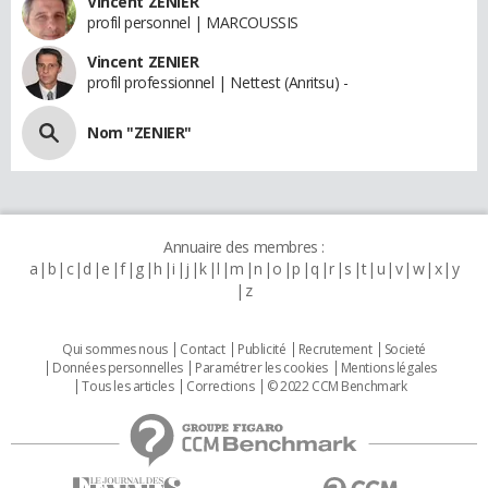
Vincent ZENIER
profil personnel | MARCOUSSIS
Vincent ZENIER
profil professionnel | Nettest (Anritsu) -
Nom "ZENIER"
Annuaire des membres :
a
b
c
d
e
f
g
h
i
j
k
l
m
n
o
p
q
r
s
t
u
v
w
x
y
z
Qui sommes nous
Contact
Publicité
Recrutement
Societé
Données personnelles
Paramétrer les cookies
Mentions légales
Tous les articles
Corrections
© 2022 CCM Benchmark