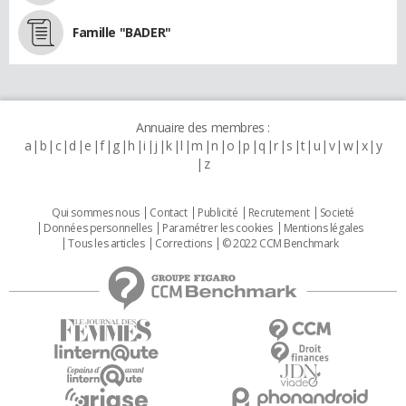
Famille "BADER"
Annuaire des membres :
a
b
c
d
e
f
g
h
i
j
k
l
m
n
o
p
q
r
s
t
u
v
w
x
y
z
Qui sommes nous
Contact
Publicité
Recrutement
Societé
Données personnelles
Paramétrer les cookies
Mentions légales
Tous les articles
Corrections
© 2022 CCM Benchmark