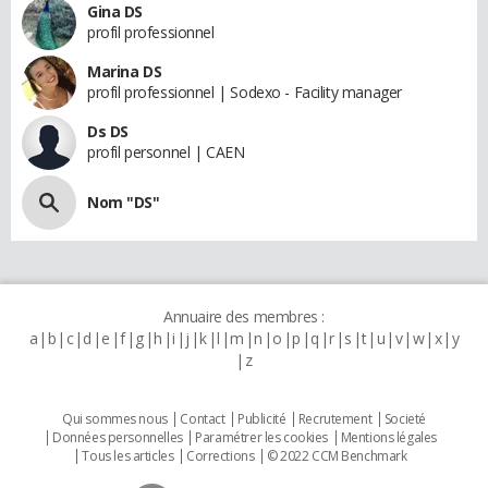
Gina DS
profil professionnel
Marina DS
profil professionnel | Sodexo - Facility manager
Ds DS
profil personnel | CAEN
Nom "DS"
Annuaire des membres :
a
b
c
d
e
f
g
h
i
j
k
l
m
n
o
p
q
r
s
t
u
v
w
x
y
z
Qui sommes nous
Contact
Publicité
Recrutement
Societé
Données personnelles
Paramétrer les cookies
Mentions légales
Tous les articles
Corrections
© 2022 CCM Benchmark