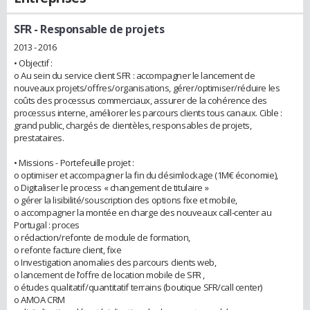
SFR
- Responsable de projets
2013 - 2016
• Objectif :
o Au sein du service client SFR : accompagner le lancement de
nouveaux projets/offres/organisations, gérer/optimiser/réduire les
coûts des processus commerciaux, assurer de la cohérence des
processus interne, améliorer les parcours clients tous canaux. Cible :
grand public, chargés de clientèles, responsables de projets,
prestataires.
• Missions - Portefeuille projet :
o optimiser et accompagner la fin du désimlockage (1M€ économie),
o Digitaliser le process « changement de titulaire »
o gérer la lisibilité/souscription des options fixe et mobile,
o accompagner la montée en charge des nouveaux call-center au
Portugal : proces
o rédaction/refonte de module de formation,
o refonte facture client, fixe
o Investigation anomalies des parcours clients web,
o lancement de l’offre de location mobile de SFR ,
o études qualitatif/quantitatif terrains (boutique SFR/call center)
o AMOA CRM