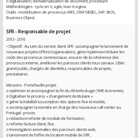
o digitalisation, dématérialisation de document, procédure
Méthodologies : cycle en V, agile, lean 6-sigma.
Outils : modélisation de processus ARIS, CRM SIEBEL, SAP, BIOS,
Business Object.
SFR
- Responsable de projet
2013 - 2016
• Objectif : Au sein du service client SFR : accompagner le lancement de
nouveaux projets/offres/organisations, gérer/optimiser/réduire les
coûts des processus commerciaux, assurer de la cohérence des
processus interne, améliorer les parcours clients tous canaux. Cible :
grand public, chargés de clientèles, responsables de projets,
prestataires.
Missions - Portefeuille projet :
o optimiser et accompagner la fin du désimlockage (1M€ économie),
o Digitaliser le process « changement de titulaire »
o gérer la lisibilité/souscription des options fixe et mobile,
o accompagner la montée en charge des nouveaux call-center au
Portugal : proces
o rédaction/refonte de module de formation,
o refonte facture client, fixe
o Investigation anomalies des parcours clients web,
o lancement de l’offre de location mobile de SFR ,