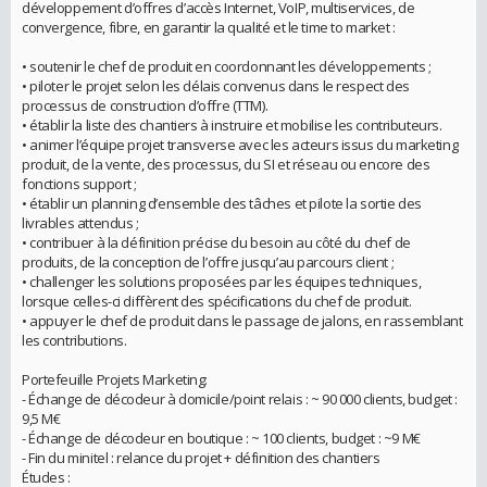
développement d’offres d’accès Internet, VoIP, multiservices, de
convergence, fibre, en garantir la qualité et le time to market :
• soutenir le chef de produit en coordonnant les développements ;
• piloter le projet selon les délais convenus dans le respect des
processus de construction d’offre (TTM).
• établir la liste des chantiers à instruire et mobilise les contributeurs.
• animer l’équipe projet transverse avec les acteurs issus du marketing
produit, de la vente, des processus, du SI et réseau ou encore des
fonctions support ;
• établir un planning d’ensemble des tâches et pilote la sortie des
livrables attendus ;
• contribuer à la définition précise du besoin au côté du chef de
produits, de la conception de l’offre jusqu’au parcours client ;
• challenger les solutions proposées par les équipes techniques,
lorsque celles-ci diffèrent des spécifications du chef de produit.
• appuyer le chef de produit dans le passage de jalons, en rassemblant
les contributions.
Portefeuille Projets Marketing:
- Échange de décodeur à domicile/point relais : ~ 90 000 clients, budget :
9,5 M€
- Échange de décodeur en boutique : ~ 100 clients, budget : ~9 M€
- Fin du minitel : relance du projet + définition des chantiers
Études :