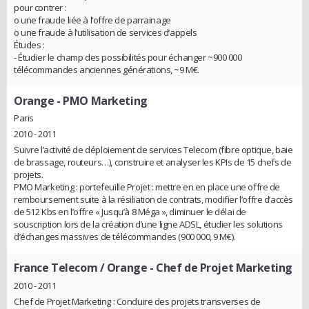
pour contrer :
o une fraude liée à l’offre de parrainage
o une fraude à l’utilisation de services d’appels
Études :
- Étudier le champ des possibilités pour échanger ~900 000
télécommandes anciennes générations, ~9 M€.
Orange
- PMO Marketing
Paris
2010 - 2011
Suivre l’activité de déploiement de services Telecom (fibre optique, baie
de brassage, routeurs…), construire et analyser les KPIs de 15 chefs de
projets.
PMO Marketing : portefeuille Projet : mettre en en place une offre de
remboursement suite à la résiliation de contrats, modifier l’offre d’accès
de 512 Kbs en l’offre « Jusqu’à 8 Méga », diminuer le délai de
souscription lors de la création d’une ligne ADSL, étudier les solutions
d’échanges massives de télécommandes (900 000, 9 M€).
France Telecom / Orange
- Chef de Projet Marketing
2010 - 2011
Chef de Projet Marketing : Conduire des projets transverses de