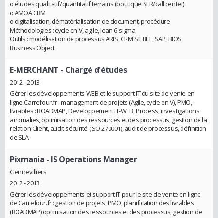
o études qualitatif/quantitatif terrains (boutique SFR/call center)
o AMOA CRM
o digitalisation, dématérialisation de document, procédure
Méthodologies : cycle en V, agile, lean 6-sigma.
Outils : modélisation de processus ARIS, CRM SIEBEL, SAP, BIOS,
Business Object.
E-MERCHANT
- Chargé d'études
2012 - 2013
Gérer les développements WEB et le support IT du site de vente en
ligne Carrefour.fr : management de projets (Agile, cycle en V), PMO,
livrables : ROADMAP, Développement IT-WEB, Process, investigations
anomalies, optimisation des ressources et des processus, gestion de la
relation Client, audit sécurité (ISO 270001), audit de processus, définition
de SLA
Pixmania
- IS Operations Manager
Gennevilliers
2012 - 2013
Gérer les développements et support IT pour le site de vente en ligne
de Carrefour.fr : gestion de projets, PMO, planification des livrables
(ROADMAP) optimisation des ressources et des processus, gestion de