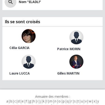
Nom "ELADLI"
Ils se sont croisés
Célia GARCIA
Patrice MORIN
Laure LUCCA
Gilles MARTIN
Annuaire des membres :
a
b
c
d
e
f
g
h
i
j
k
l
m
n
o
p
q
r
s
t
u
v
w
x
y