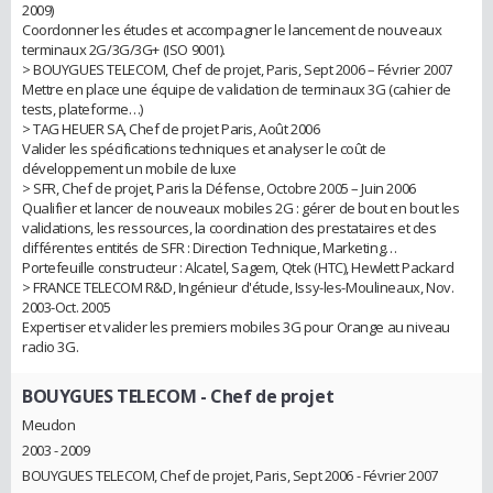
2009)
Coordonner les études et accompagner le lancement de nouveaux
terminaux 2G/3G/3G+ (ISO 9001).
> BOUYGUES TELECOM, Chef de projet, Paris, Sept 2006 – Février 2007
Mettre en place une équipe de validation de terminaux 3G (cahier de
tests, plateforme…)
> TAG HEUER SA, Chef de projet Paris, Août 2006
Valider les spécifications techniques et analyser le coût de
développement un mobile de luxe
> SFR, Chef de projet, Paris la Défense, Octobre 2005 – Juin 2006
Qualifier et lancer de nouveaux mobiles 2G : gérer de bout en bout les
validations, les ressources, la coordination des prestataires et des
différentes entités de SFR : Direction Technique, Marketing…
Portefeuille constructeur : Alcatel, Sagem, Qtek (HTC), Hewlett Packard
> FRANCE TELECOM R&D, Ingénieur d'étude, Issy-les-Moulineaux, Nov.
2003-Oct. 2005
Expertiser et valider les premiers mobiles 3G pour Orange au niveau
radio 3G.
BOUYGUES TELECOM
- Chef de projet
Meudon
2003 - 2009
BOUYGUES TELECOM, Chef de projet, Paris, Sept 2006 - Février 2007