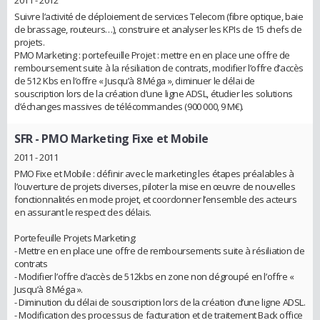
Suivre l’activité de déploiement de services Telecom (fibre optique, baie
de brassage, routeurs…), construire et analyser les KPIs de 15 chefs de
projets.
PMO Marketing : portefeuille Projet : mettre en en place une offre de
remboursement suite à la résiliation de contrats, modifier l’offre d’accès
de 512 Kbs en l’offre « Jusqu’à 8 Méga », diminuer le délai de
souscription lors de la création d’une ligne ADSL, étudier les solutions
d’échanges massives de télécommandes (900 000, 9 M€).
SFR
- PMO Marketing Fixe et Mobile
2011 - 2011
PMO Fixe et Mobile : définir avec le marketing les étapes préalables à
l’ouverture de projets diverses, piloter la mise en œuvre de nouvelles
fonctionnalités en mode projet, et coordonner l’ensemble des acteurs
en assurant le respect des délais.
Portefeuille Projets Marketing:
- Mettre en en place une offre de remboursements suite à résiliation de
contrats
- Modifier l’offre d’accès de 512kbs en zone non dégroupé en l’offre «
Jusqu’à 8 Méga ».
- Diminution du délai de souscription lors de la création d’une ligne ADSL.
- Modification des processus de facturation et de traitement Back office