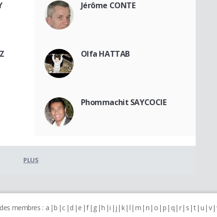
Y
Jérôme CONTE
Z
Olfa HATTAB
Phommachit SAYCOCIE
PLUS
 des membres :
a
b
c
d
e
f
g
h
i
j
k
l
m
n
o
p
q
r
s
t
u
v