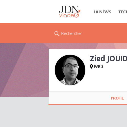
IA NEWS
TEC
Rechercher
Zied JOUI
PARIS
Zied JOUIDA
PROFIL