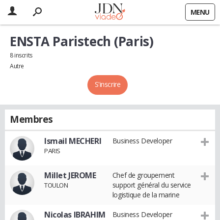
MENU
ENSTA Paristech (Paris)
8 inscrits
Autre
S'inscrire
Membres
Ismail MECHERI
Business Developer
PARIS
Millet JEROME
Chef de groupement
support général du service
TOULON
logistique de la marine
Nicolas IBRAHIM
Business Developer