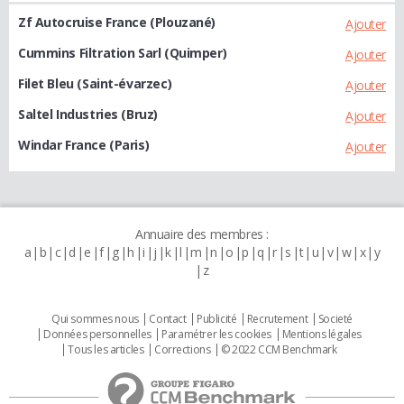
Zf Autocruise France (Plouzané)
Ajouter
Cummins Filtration Sarl (Quimper)
Ajouter
Filet Bleu (Saint-évarzec)
Ajouter
Saltel Industries (Bruz)
Ajouter
Windar France (Paris)
Ajouter
Annuaire des membres :
a
b
c
d
e
f
g
h
i
j
k
l
m
n
o
p
q
r
s
t
u
v
w
x
y
z
Qui sommes nous
Contact
Publicité
Recrutement
Societé
Données personnelles
Paramétrer les cookies
Mentions légales
Tous les articles
Corrections
© 2022 CCM Benchmark