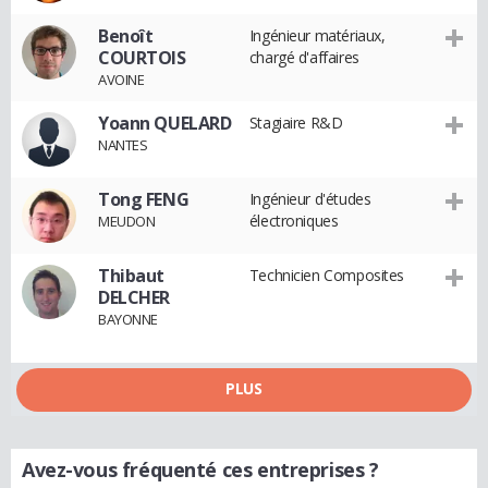
Benoît
Ingénieur matériaux,
COURTOIS
chargé d'affaires
AVOINE
Yoann QUELARD
Stagiaire R&D
NANTES
Tong FENG
Ingénieur d'études
électroniques
MEUDON
Thibaut
Technicien Composites
DELCHER
BAYONNE
PLUS
Avez-vous fréquenté ces entreprises ?