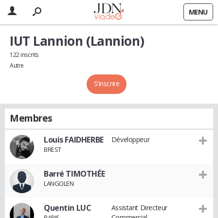
MENU
IUT Lannion (Lannion)
122 inscrits
Autre
S'inscrire
Membres
Louis FAIDHERBE
Développeur
BREST
Barré TIMOTHÉE
LANGOLEN
Quentin LUC
Assistant Directeur
Commercial
PARIS