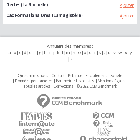
Gerfi+ (La Rochelle)
Ajouter
Cac Formations Ores (Lamagistère)
Ajouter
Annuaire des membres :
a
b
c
d
e
f
g
h
i
j
k
l
m
n
o
p
q
r
s
t
u
v
w
x
y
z
Qui sommes nous
Contact
Publicité
Recrutement
Societé
Données personnelles
Paramétrer les cookies
Mentions légales
Tous les articles
Corrections
© 2022 CCM Benchmark