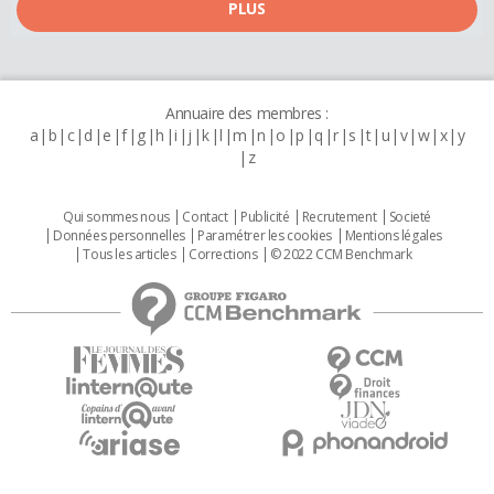
PLUS
Annuaire des membres :
a
b
c
d
e
f
g
h
i
j
k
l
m
n
o
p
q
r
s
t
u
v
w
x
y
z
Qui sommes nous
Contact
Publicité
Recrutement
Societé
Données personnelles
Paramétrer les cookies
Mentions légales
Tous les articles
Corrections
© 2022 CCM Benchmark