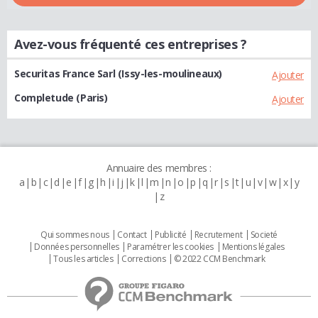
Avez-vous fréquenté ces entreprises ?
Securitas France Sarl (Issy-les-moulineaux)
Ajouter
Completude (Paris)
Ajouter
Annuaire des membres :
a
b
c
d
e
f
g
h
i
j
k
l
m
n
o
p
q
r
s
t
u
v
w
x
y
z
Qui sommes nous
Contact
Publicité
Recrutement
Societé
Données personnelles
Paramétrer les cookies
Mentions légales
Tous les articles
Corrections
© 2022 CCM Benchmark