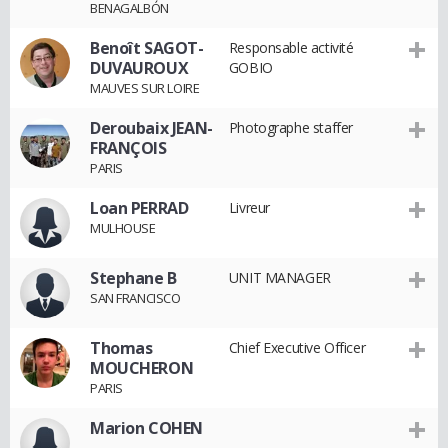
BENAGALBÓN
Benoît SAGOT-
Responsable activité
DUVAUROUX
GOBIO
MAUVES SUR LOIRE
Deroubaix JEAN-
Photographe staffer
FRANÇOIS
PARIS
Loan PERRAD
Livreur
MULHOUSE
Stephane B
UNIT MANAGER
SAN FRANCISCO
Thomas
Chief Executive Officer
MOUCHERON
PARIS
Marion COHEN