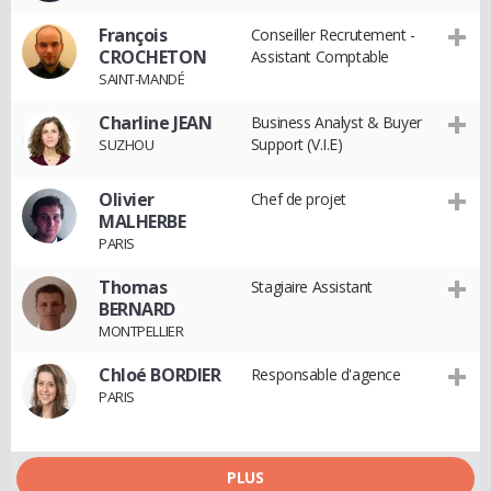
François
Conseiller Recrutement -
CROCHETON
Assistant Comptable
SAINT-MANDÉ
Charline JEAN
Business Analyst & Buyer
Support (V.I.E)
SUZHOU
Olivier
Chef de projet
MALHERBE
PARIS
Thomas
Stagiaire Assistant
BERNARD
MONTPELLIER
Chloé BORDIER
Responsable d'agence
PARIS
PLUS