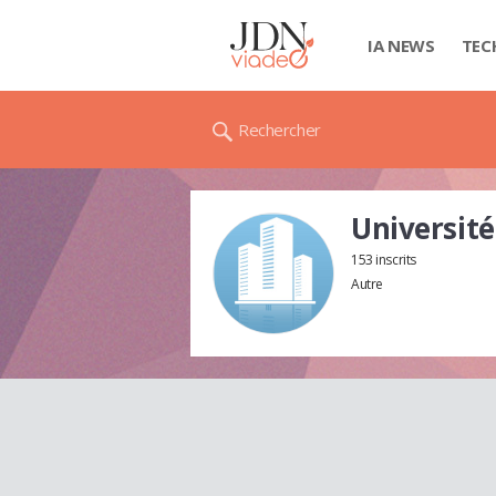
IA NEWS
TEC
Rechercher
Universit
153 inscrits
Autre