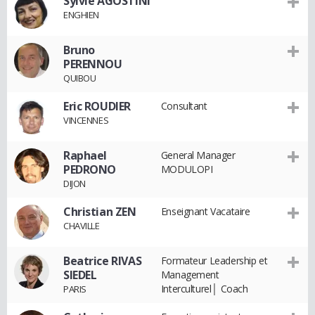
Sylvie AGOSTINI
ENGHIEN
Bruno
PERENNOU
QUIBOU
Eric ROUDIER
Consultant
VINCENNES
Raphael
General Manager
PEDRONO
MODULOPI
DIJON
Christian ZEN
Enseignant Vacataire
CHAVILLE
Beatrice RIVAS
Formateur Leadership et
SIEDEL
Management
Interculturel│ Coach
PARIS