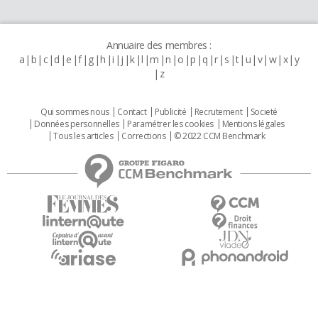
Annuaire des membres :
a
b
c
d
e
f
g
h
i
j
k
l
m
n
o
p
q
r
s
t
u
v
w
x
y
z
Qui sommes nous
Contact
Publicité
Recrutement
Societé
Données personnelles
Paramétrer les cookies
Mentions légales
Tous les articles
Corrections
© 2022 CCM Benchmark