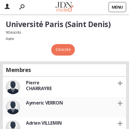
MENU
Université Paris (Saint Denis)
90 inscrits
Autre
S'inscrire
Membres
Pierre
CHARRAYRE
Aymeric VERRON
Adrien VILLEMIN