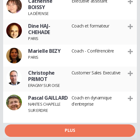
Catherine
Executive assistant
BOISSY
LA DÉFENSE
Dine HAJ-
Coach et formateur
CHEHADE
PARIS
Marielle BEZY
Coach - Conférencière
PARIS
Christophe
Customer Sales Executive
PRIMOT
ERAGNY SUR OISE
Pascal GAILLARD
Coach en dynamique
d'entreprise
NANTES CHAPELLE
SUR ERDRE
PLUS