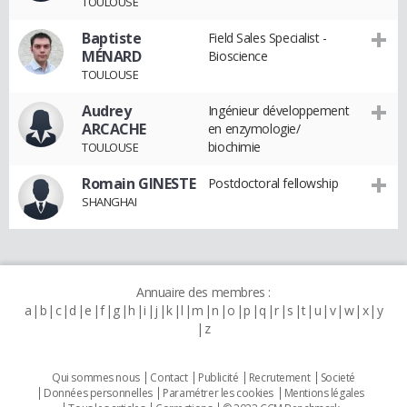
TOULOUSE
Baptiste
Field Sales Specialist -
MÉNARD
Bioscience
TOULOUSE
Audrey
Ingénieur développement
ARCACHE
en enzymologie/
biochimie
TOULOUSE
Romain GINESTE
Postdoctoral fellowship
SHANGHAI
Annuaire des membres :
a
b
c
d
e
f
g
h
i
j
k
l
m
n
o
p
q
r
s
t
u
v
w
x
y
z
Qui sommes nous
Contact
Publicité
Recrutement
Societé
Données personnelles
Paramétrer les cookies
Mentions légales