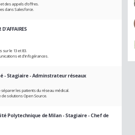
et des appels d’offres.
ées dans Salesforce.
 D'AFFAIRES
sur le 13 et 83.
nications et d’infogérances.
té
- Stagiaire - Adminstrateur réseaux
e séparer les patients du réseau médical.
de de solutions Open Source.
sité Polytechnique de Milan
- Stagiaire - Chef de