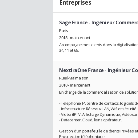
Entreprises
Sage France
- Ingénieur Commerc
Paris
2018 - maintenant
Accompagne mes clients dans la digitalisatio
34, 11 et 66.
NextiraOne France
- Ingénieur C
Rueil-Malmaison
2010 - maintenant
En charge de la commercialisation de solutio
- Téléphonie IP, centre de contacts, logiciels 
- Infrastructure Réseaux LAN, Wifi et sécurité.
- Vidéo (IPTV, Affichage Dynamique, Vidéosurv
- Datacenter, Cloud, liens opérateur.
Gestion d’un portefeuille de clients Privées e
Prospection téléphonique.