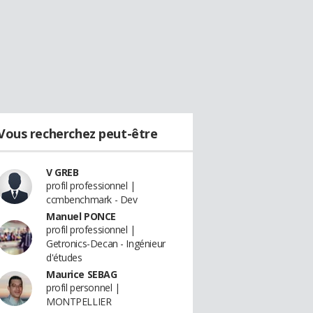
Vous recherchez peut-être
V GREB
profil professionnel |
ccmbenchmark - Dev
Manuel PONCE
profil professionnel |
Getronics-Decan - Ingénieur
d'études
Maurice SEBAG
profil personnel |
MONTPELLIER