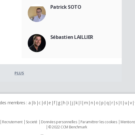
Patrick SOTO
Sébastien LAILLIER
PLUS
 des membres :
a
b
c
d
e
f
g
h
i
j
k
l
m
n
o
p
q
r
s
t
u
v
Recrutement
Societé
Données personnelles
Paramétrer les cookies
Mentions
© 2022 CCM Benchmark