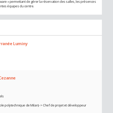
pware » permettant de gérer la réservation des salles, les présences
entes équipes du centre.
erranée Luminy
l Cezanne
els
cole polytechnique de Milan) -> Chef de projet et développeur