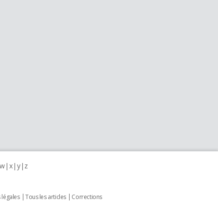
w
x
y
z
 légales
Tous les articles
Corrections